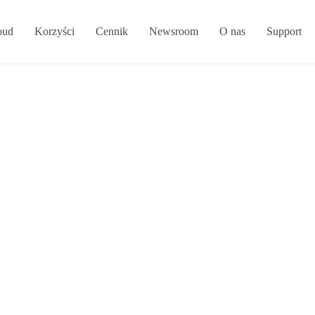
oud
Korzyści
Cennik
Newsroom
O nas
Support